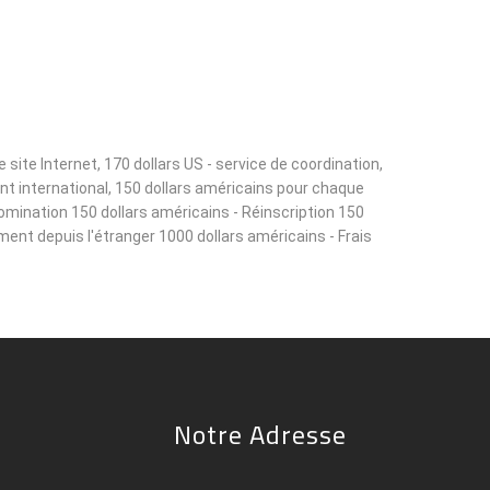
ite Internet, 170 dollars US - service de coordination,
ant international, 150 dollars américains pour chaque
omination 150 dollars américains - Réinscription 150
ement depuis l'étranger 1000 dollars américains - Frais
Notre Adresse