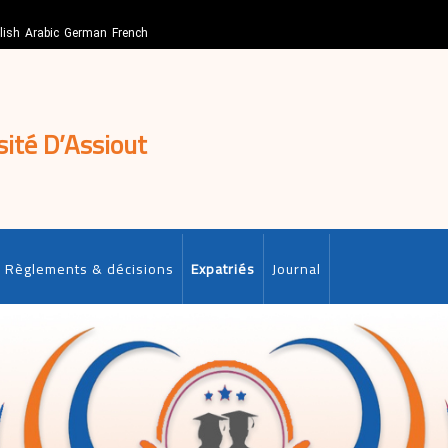
lish
Arabic
German
French
sité D’Assiout
Règlements & décisions
Expatriés
Journal