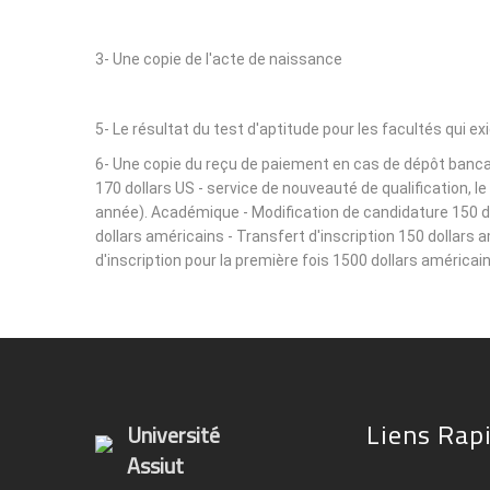
3- Une copie de l'acte de naissance
5- Le résultat du test d'aptitude pour les facultés qui ex
6- Une copie du reçu de paiement en cas de dépôt bancair
170 dollars US - service de nouveauté de qualification, 
année). Académique - Modification de candidature 150 dol
dollars américains - Transfert d'inscription 150 dollars 
d'inscription pour la première fois 1500 dollars américain
Liens Rap
Université
Assiut