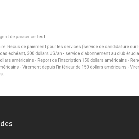
igent de passer ce test.
e. Reçus de paiement pour les services (service de candidature sur le s
le cas échéant, 300 dollars US/an - service d'abonnement au club étudi
lars américains - Report de l'inscription 150 dollars américains - Ren
américains - Virement depuis l'intérieur de 150 dollars américains - Vir
s.
ides