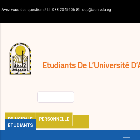
Aller
Avez-vous des questions?
088-2345606
sup@aun.edu.eg
au
contenu
N-
principal
Home
Règlements
&
décisions
Expatriés
Journal
Etudiants De L’Université D’
Rechercher
PRINCIPALE
PERSONNELLE
ÉTUDIANTS