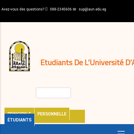
Aller
Avez-vous des questions?
088-2345606
sup@aun.edu.eg
au
contenu
N-
principal
Home
Règlements
&
décisions
Expatriés
Journal
Etudiants De L’Université D’
Rechercher
PRINCIPALE
PERSONNELLE
ÉTUDIANTS