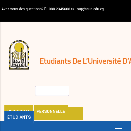
Aller
Avez-vous des questions?
088-2345606
sup@aun.edu.eg
au
contenu
N-
principal
Home
Règlements
&
décisions
Expatriés
Journal
Etudiants De L’Université D’
Rechercher
PRINCIPALE
PERSONNELLE
ÉTUDIANTS