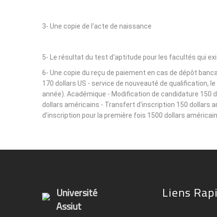
3- Une copie de l'acte de naissance
5- Le résultat du test d'aptitude pour les facultés qui ex
6- Une copie du reçu de paiement en cas de dépôt bancair
170 dollars US - service de nouveauté de qualification, 
année). Académique - Modification de candidature 150 dol
dollars américains - Transfert d'inscription 150 dollars 
d'inscription pour la première fois 1500 dollars américain
Liens Rap
Université
Assiut