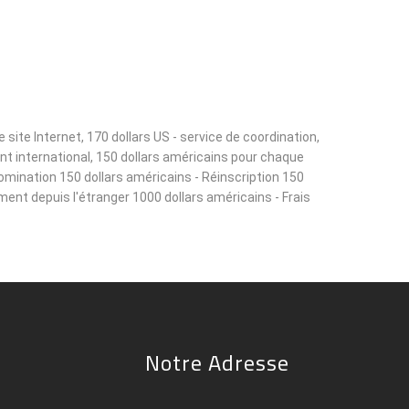
ite Internet, 170 dollars US - service de coordination,
ant international, 150 dollars américains pour chaque
omination 150 dollars américains - Réinscription 150
ement depuis l'étranger 1000 dollars américains - Frais
Notre Adresse