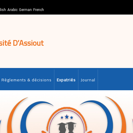
lish
Arabic
German
French
sité D’Assiout
Règlements & décisions
Expatriés
Journal