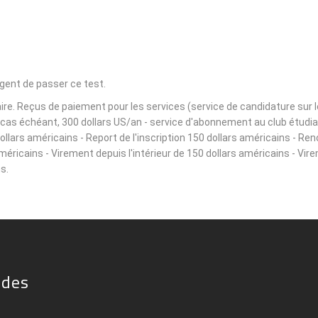
igent de passer ce test.
e. Reçus de paiement pour les services (service de candidature sur le s
le cas échéant, 300 dollars US/an - service d'abonnement au club étudi
lars américains - Report de l'inscription 150 dollars américains - Ren
américains - Virement depuis l'intérieur de 150 dollars américains - Vir
s.
ides