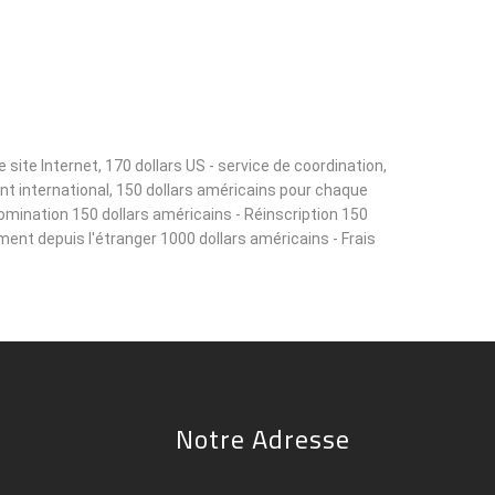
ite Internet, 170 dollars US - service de coordination,
ant international, 150 dollars américains pour chaque
omination 150 dollars américains - Réinscription 150
ement depuis l'étranger 1000 dollars américains - Frais
Notre Adresse