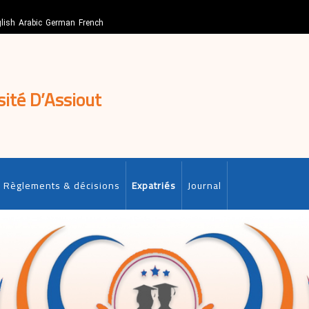
lish
Arabic
German
French
sité D’Assiout
Règlements & décisions
Expatriés
Journal