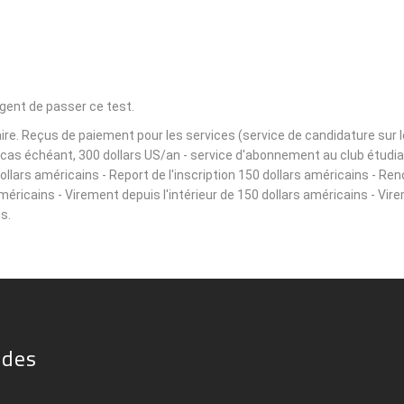
igent de passer ce test.
e. Reçus de paiement pour les services (service de candidature sur le s
le cas échéant, 300 dollars US/an - service d'abonnement au club étudi
lars américains - Report de l'inscription 150 dollars américains - Ren
américains - Virement depuis l'intérieur de 150 dollars américains - Vir
s.
ides