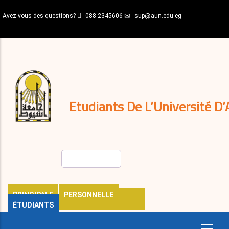
Aller
Avez-vous des questions?
088-2345606
sup@aun.edu.eg
au
contenu
N-
principal
Home
Règlements
&
décisions
Expatriés
Journal
Etudiants De L’Université D’
Rechercher
PRINCIPALE
PERSONNELLE
ÉTUDIANTS