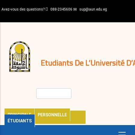
Aller
Avez-vous des questions?
088-2345606
sup@aun.edu.eg
au
contenu
N-
principal
Home
Règlements
&
décisions
Expatriés
Journal
Etudiants De L’Université D’
Rechercher
PRINCIPALE
PERSONNELLE
ÉTUDIANTS