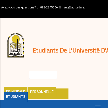
Aller
Avez-vous des questions?
088-2345606
sup@aun.edu.eg
au
contenu
N-
principal
Home
Règlements
&
décisions
Expatriés
Journal
Etudiants De L’Université D’
Rechercher
PRINCIPALE
PERSONNELLE
ÉTUDIANTS