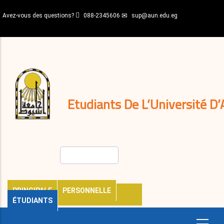
Aller
Avez-vous des questions?
088-2345606
sup@aun.edu.eg
au
contenu
N-
principal
Home
Règlements
&
décisions
Expatriés
Journal
Etudiants De L’Université D’
Rechercher
PRINCIPALE
PERSONNELLE
ÉTUDIANTS