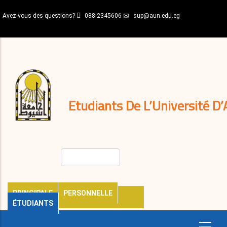
Aller
Avez-vous des questions?
088-2345606
sup@aun.edu.eg
au
contenu
N-
principal
Home
Règlements
&
décisions
Expatriés
Journal
Etudiants De L’Université D’
Rechercher
PRINCIPALE
PERSONNELLE
ÉTUDIANTS