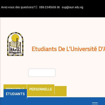
Aller
Avez-vous des questions?
088-2345606
sup@aun.edu.eg
au
contenu
N-
principal
Home
Règlements
&
décisions
Expatriés
Journal
Etudiants De L’Université D’
Rechercher
PRINCIPALE
PERSONNELLE
ÉTUDIANTS