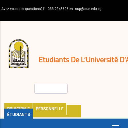
Aller
Avez-vous des questions?
088-2345606
sup@aun.edu.eg
au
contenu
N-
principal
Home
Règlements
&
décisions
Expatriés
Journal
Etudiants De L’Université D’
Rechercher
PRINCIPALE
PERSONNELLE
ÉTUDIANTS