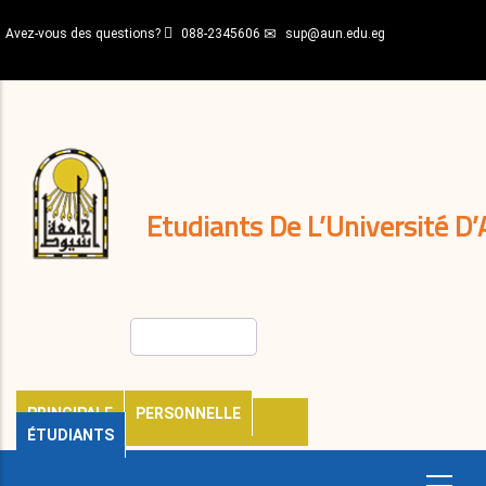
Aller
Avez-vous des questions?
088-2345606
sup@aun.edu.eg
au
contenu
N-
principal
Home
Règlements
&
décisions
Expatriés
Journal
Etudiants De L’Université D’
Rechercher
PRINCIPALE
PERSONNELLE
ÉTUDIANTS