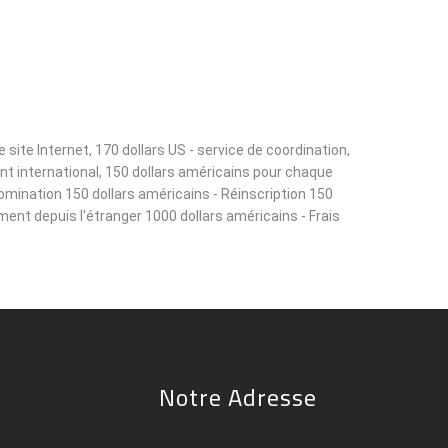
ite Internet, 170 dollars US - service de coordination,
ant international, 150 dollars américains pour chaque
omination 150 dollars américains - Réinscription 150
ement depuis l'étranger 1000 dollars américains - Frais
Notre Adresse