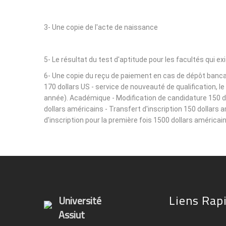
3- Une copie de l'acte de naissance
5- Le résultat du test d'aptitude pour les facultés qui ex
6- Une copie du reçu de paiement en cas de dépôt bancair
170 dollars US - service de nouveauté de qualification, 
année). Académique - Modification de candidature 150 dol
dollars américains - Transfert d'inscription 150 dollars 
d'inscription pour la première fois 1500 dollars américain
Liens Rap
Université
Assiut