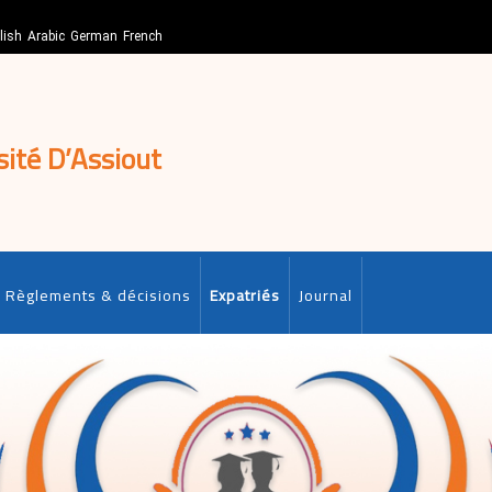
lish
Arabic
German
French
sité D’Assiout
Règlements & décisions
Expatriés
Journal