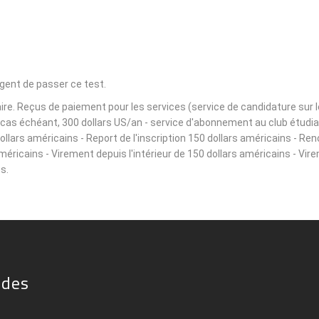
igent de passer ce test.
e. Reçus de paiement pour les services (service de candidature sur le s
le cas échéant, 300 dollars US/an - service d'abonnement au club étudi
lars américains - Report de l'inscription 150 dollars américains - Ren
américains - Virement depuis l'intérieur de 150 dollars américains - Vir
s.
ides