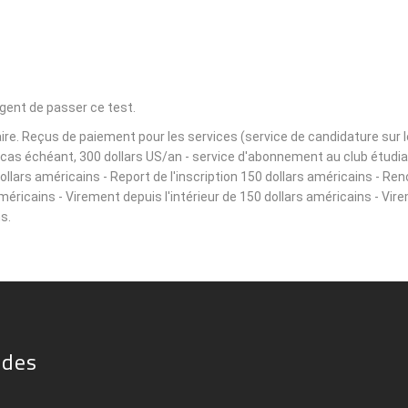
igent de passer ce test.
e. Reçus de paiement pour les services (service de candidature sur le s
le cas échéant, 300 dollars US/an - service d'abonnement au club étudi
lars américains - Report de l'inscription 150 dollars américains - Ren
américains - Virement depuis l'intérieur de 150 dollars américains - Vir
s.
ides