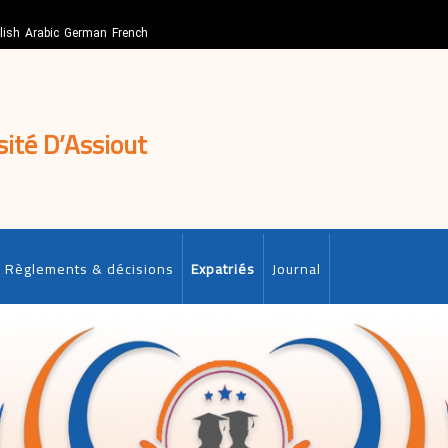
lish
Arabic
German
French
sité D’Assiout
Règlements & décisions
Expatriés
Journal