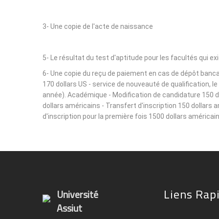
3- Une copie de l'acte de naissance
5- Le résultat du test d'aptitude pour les facultés qui ex
6- Une copie du reçu de paiement en cas de dépôt bancair
170 dollars US - service de nouveauté de qualification, 
année). Académique - Modification de candidature 150 dol
dollars américains - Transfert d'inscription 150 dollars 
d'inscription pour la première fois 1500 dollars américain
Liens Rap
Université
Assiut