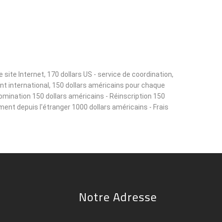
ite Internet, 170 dollars US - service de coordination,
ant international, 150 dollars américains pour chaque
omination 150 dollars américains - Réinscription 150
ement depuis l'étranger 1000 dollars américains - Frais
Notre Adresse