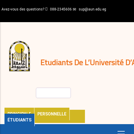
Aller
Avez-vous des questions?
088-2345606
sup@aun.edu.eg
au
contenu
N-
principal
Home
Règlements
&
décisions
Expatriés
Journal
Etudiants De L’Université D’
Rechercher
PRINCIPALE
PERSONNELLE
ÉTUDIANTS