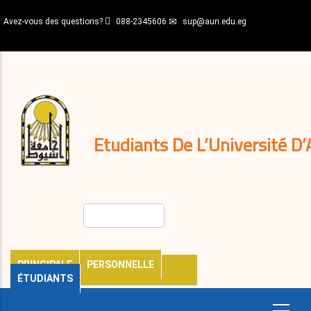
Aller
Avez-vous des questions?
088-2345606
sup@aun.edu.eg
au
contenu
N-
principal
Home
Règlements
&
décisions
Expatriés
Journal
Etudiants De L’Université D’
Rechercher
PRINCIPALE
PERSONNELLE
ÉTUDIANTS