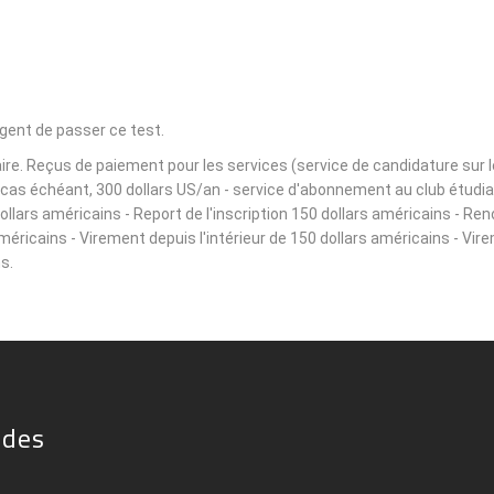
igent de passer ce test.
e. Reçus de paiement pour les services (service de candidature sur le s
le cas échéant, 300 dollars US/an - service d'abonnement au club étudi
lars américains - Report de l'inscription 150 dollars américains - Ren
américains - Virement depuis l'intérieur de 150 dollars américains - Vir
s.
ides