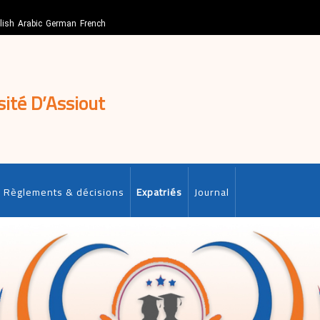
lish
Arabic
German
French
sité D’Assiout
Règlements & décisions
Expatriés
Journal