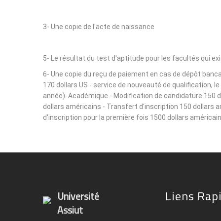
3- Une copie de l'acte de naissance
5- Le résultat du test d'aptitude pour les facultés qui ex
6- Une copie du reçu de paiement en cas de dépôt bancair
170 dollars US - service de nouveauté de qualification, 
année). Académique - Modification de candidature 150 dol
dollars américains - Transfert d'inscription 150 dollars 
d'inscription pour la première fois 1500 dollars américain
Liens Rap
Université
Assiut