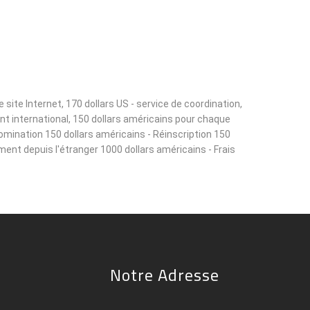
ite Internet, 170 dollars US - service de coordination,
ant international, 150 dollars américains pour chaque
omination 150 dollars américains - Réinscription 150
ement depuis l'étranger 1000 dollars américains - Frais
Notre Adresse