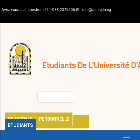
Aller
Avez-vous des questions?
088-2345606
sup@aun.edu.eg
au
contenu
N-
principal
Home
Règlements
&
décisions
Expatriés
Journal
Etudiants De L’Université D’
Rechercher
PRINCIPALE
PERSONNELLE
ÉTUDIANTS