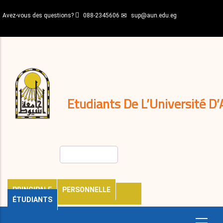
Aller
Avez-vous des questions?
088-2345606
sup@aun.edu.eg
au
contenu
N-
principal
Home
Règlements
&
décisions
Expatriés
Journal
Etudiants De L’Université D’
Rechercher
PRINCIPALE
PERSONNELLE
ÉTUDIANTS