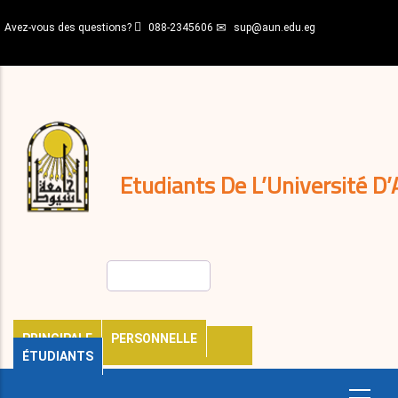
Aller
Avez-vous des questions?
088-2345606
sup@aun.edu.eg
au
contenu
N-
principal
Home
Règlements
&
décisions
Expatriés
Journal
Etudiants De L’Université D’
Rechercher
PRINCIPALE
PERSONNELLE
ÉTUDIANTS