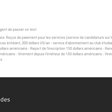
igent de passer ce test.
e. Reçus de paiement pour les services (service de candidature sur le s
le cas échéant, 300 dollars US/an - service d'abonnement au club étudi
lars américains - Report de l'inscription 150 dollars américains - Ren
américains - Virement depuis l'intérieur de 150 dollars américains - Vir
s.
ides