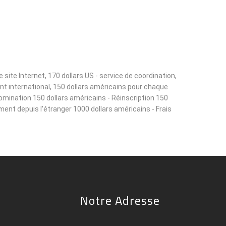
ite Internet, 170 dollars US - service de coordination,
ant international, 150 dollars américains pour chaque
omination 150 dollars américains - Réinscription 150
ement depuis l'étranger 1000 dollars américains - Frais
Notre Adresse