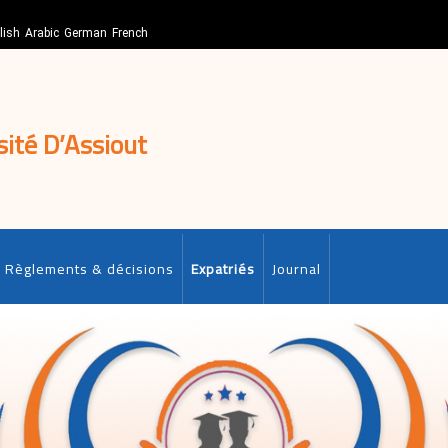
lish
Arabic
German
French
sité D’Assiout
Règlements & décisions
Expatriés
Journal