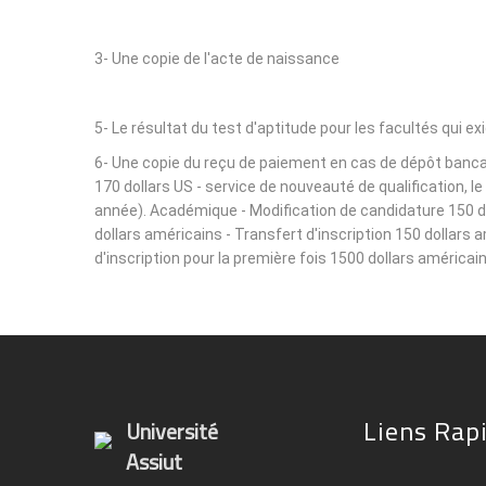
3- Une copie de l'acte de naissance
5- Le résultat du test d'aptitude pour les facultés qui ex
6- Une copie du reçu de paiement en cas de dépôt bancair
170 dollars US - service de nouveauté de qualification, 
année). Académique - Modification de candidature 150 dol
dollars américains - Transfert d'inscription 150 dollars 
d'inscription pour la première fois 1500 dollars américain
Liens Rap
Université
Assiut