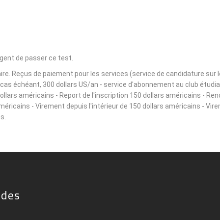
igent de passer ce test.
e. Reçus de paiement pour les services (service de candidature sur le s
le cas échéant, 300 dollars US/an - service d'abonnement au club étudi
lars américains - Report de l'inscription 150 dollars américains - Ren
américains - Virement depuis l'intérieur de 150 dollars américains - Vir
s.
ides