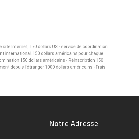
ite Internet, 170 dollars US - service de coordination,
ant international, 150 dollars américains pour chaque
omination 150 dollars américains - Réinscription 150
ement depuis l'étranger 1000 dollars américains - Frais
Notre Adresse