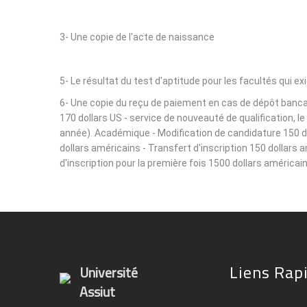
3- Une copie de l'acte de naissance
5- Le résultat du test d'aptitude pour les facultés qui ex
6- Une copie du reçu de paiement en cas de dépôt bancair
170 dollars US - service de nouveauté de qualification, 
année). Académique - Modification de candidature 150 dol
dollars américains - Transfert d'inscription 150 dollars 
d'inscription pour la première fois 1500 dollars américain
Liens Rap
Université
Assiut