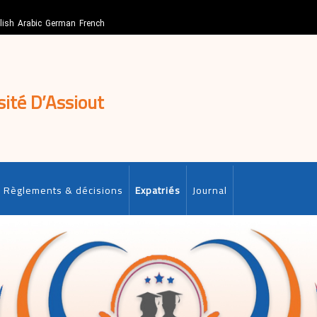
lish
Arabic
German
French
sité D’Assiout
Règlements & décisions
Expatriés
Journal