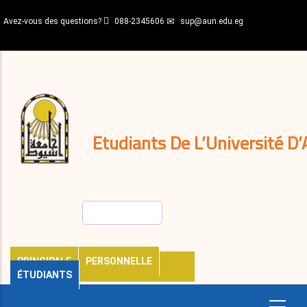
Aller
Avez-vous des questions?
088-2345606
sup@aun.edu.eg
au
contenu
N-
principal
Home
Règlements
&
décisions
Expatriés
Journal
Etudiants De L’Université D’
Rechercher
PRINCIPALE
PERSONNELLE
ÉTUDIANTS