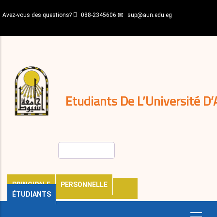
Aller
Avez-vous des questions?
088-2345606
sup@aun.edu.eg
au
contenu
N-
principal
Home
Règlements
&
décisions
Expatriés
Journal
Etudiants De L’Université D’
Rechercher
PRINCIPALE
PERSONNELLE
ÉTUDIANTS