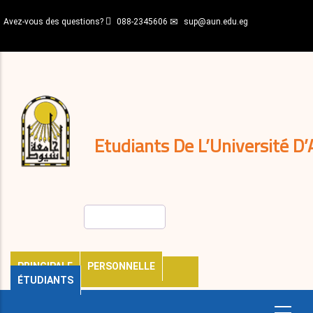
Aller
Avez-vous des questions?
088-2345606
sup@aun.edu.eg
au
contenu
N-
principal
Home
Règlements
&
décisions
Expatriés
Journal
Etudiants De L’Université D’
Rechercher
PRINCIPALE
PERSONNELLE
ÉTUDIANTS