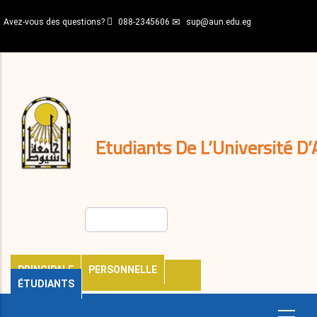
Aller
Avez-vous des questions?
088-2345606
sup@aun.edu.eg
au
contenu
N-
principal
Home
Règlements
&
décisions
Expatriés
Journal
Etudiants De L’Université D’
Rechercher
PRINCIPALE
PERSONNELLE
ÉTUDIANTS