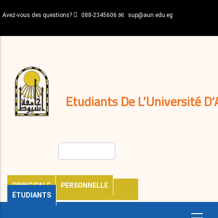
Aller
Avez-vous des questions?
088-2345606
sup@aun.edu.eg
au
contenu
N-
principal
Home
Règlements
&
décisions
Expatriés
Journal
Etudiants De L’Université D’
Rechercher
PRINCIPALE
PERSONNELLE
ÉTUDIANTS