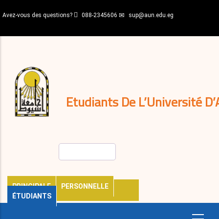
Aller
Avez-vous des questions?
088-2345606
sup@aun.edu.eg
au
contenu
N-
principal
Home
Règlements
&
décisions
Expatriés
Journal
Etudiants De L’Université D’
Rechercher
PRINCIPALE
PERSONNELLE
ÉTUDIANTS