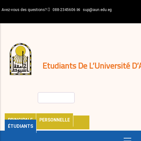
Aller
Avez-vous des questions?
088-2345606
sup@aun.edu.eg
au
contenu
N-
principal
Home
Règlements
&
décisions
Expatriés
Journal
Etudiants De L’Université D’
Rechercher
PRINCIPALE
PERSONNELLE
ÉTUDIANTS