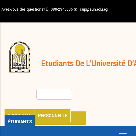
Aller
Avez-vous des questions?
088-2345606
sup@aun.edu.eg
au
contenu
N-
principal
Home
Règlements
&
décisions
Expatriés
Journal
Etudiants De L’Université D’
Rechercher
PRINCIPALE
PERSONNELLE
ÉTUDIANTS