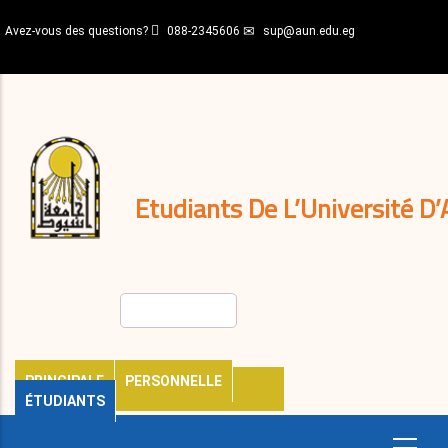
Aller
Avez-vous des questions?
088-2345606
sup@aun.edu.eg
au
contenu
N-
principal
Home
Règlements
&
décisions
Expatriés
Journal
Etudiants De L’Université D’
Rechercher
PRINCIPALE
PERSONNELLE
ÉTUDIANTS