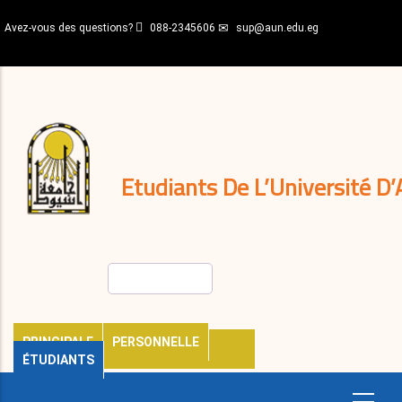
Aller
Avez-vous des questions?
088-2345606
sup@aun.edu.eg
au
contenu
N-
principal
Home
Règlements
&
décisions
Expatriés
Journal
Etudiants De L’Université D’
Rechercher
PRINCIPALE
PERSONNELLE
ÉTUDIANTS