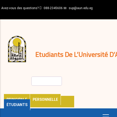
Aller
Avez-vous des questions?
088-2345606
sup@aun.edu.eg
au
contenu
N-
principal
Home
Règlements
&
décisions
Expatriés
Journal
Etudiants De L’Université D’
Rechercher
PRINCIPALE
PERSONNELLE
ÉTUDIANTS