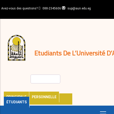
Aller
au
Avez-vous des questions?
088-2345606
sup@aun.edu.eg
contenu
N-
principal
Home
Règlements
&
décisions
Expatriés
Journal
Etudiants De L’Université D’
Rechercher
PRINCIPALE
PERSONNELLE
ÉTUDIANTS