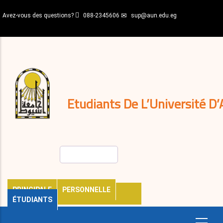
Aller
Avez-vous des questions?
088-2345606
sup@aun.edu.eg
au
contenu
N-
principal
Home
Règlements
&
décisions
Expatriés
Journal
Etudiants De L’Université D’
Rechercher
PRINCIPALE
PERSONNELLE
ÉTUDIANTS