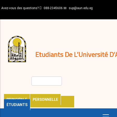
Aller
Avez-vous des questions?
088-2345606
sup@aun.edu.eg
au
contenu
N-
principal
Home
Règlements
&
décisions
Expatriés
Journal
Etudiants De L’Université D’
Rechercher
PRINCIPALE
PERSONNELLE
ÉTUDIANTS