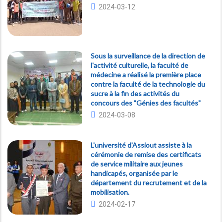
2024-03-12
Sous la surveillance de la direction de
l'activité culturelle, la faculté de
médecine a réalisé la première place
contre la faculté de la technologie du
sucre à la fin des activités du
concours des "Génies des facultés"
2024-03-08
L'université d'Assiout assiste à la
cérémonie de remise des certificats
de service militaire aux jeunes
handicapés, organisée par le
département du recrutement et de la
mobilisation.
2024-02-17