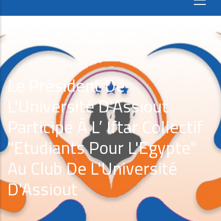
Le Président De
L'Université D'Assiout
Participe À L’ Iftar Collectif
"Etudiants Pour L'Egypte"
Au Club De L'Université
D'Assiout