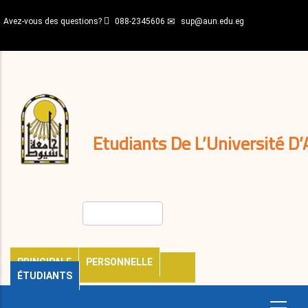
Aller
Avez-vous des questions?
088-2345606
sup@aun.edu.eg
au
contenu
N-
principal
Home
Règlements
&
décisions
Expatriés
Journal
Etudiants De L’Université D’
Rechercher
PRINCIPALE
PERSONNELLE
ÉTUDIANTS