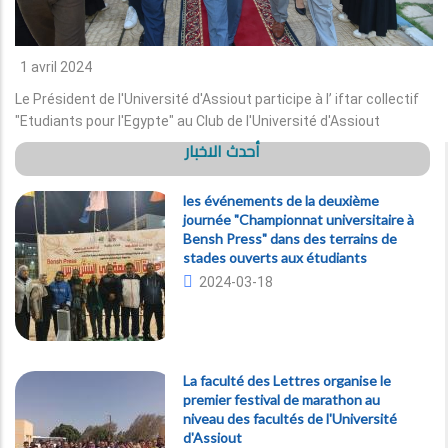
1 avril 2024
Le Président de l'Université d'Assiout participe à l’ iftar collectif
"Etudiants pour l'Egypte" au Club de l'Université d'Assiout
أحدث الاخبار
les événements de la deuxième
journée "Championnat universitaire à
Bensh Press" dans des terrains de
stades ouverts aux étudiants
2024-03-18
La faculté des Lettres organise le
premier festival de marathon au
niveau des facultés de l'Université
d'Assiout