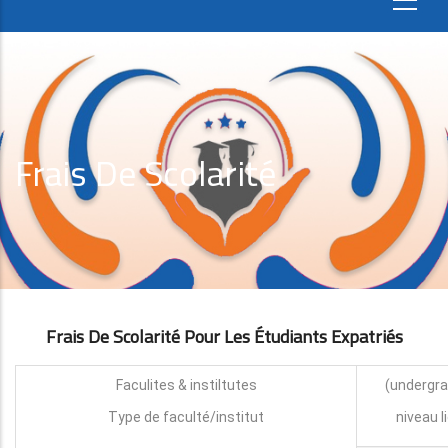
Frais De Scolarité
Frais De Scolarité Pour Les Étudiants Expatri
É
S
Faculites & instiltutes
Type de faculté/institut
niveau l