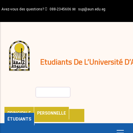
Aller
Avez-vous des questions?
088-2345606
sup@aun.edu.eg
au
contenu
N-
principal
Home
Règlements
&
décisions
Expatriés
Journal
Etudiants De L’Université D’
Rechercher
PRINCIPALE
PERSONNELLE
ÉTUDIANTS