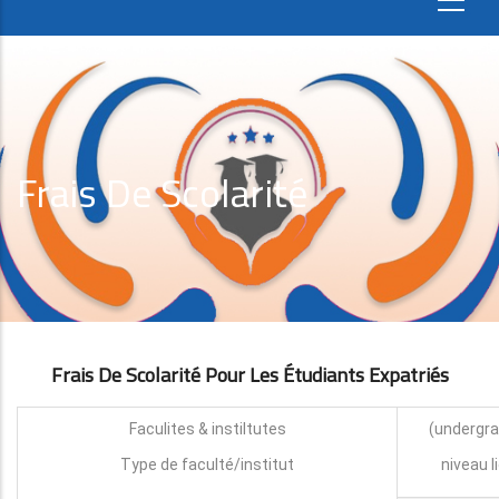
Frais De Scolarité
Frais De Scolarité Pour Les Étudiants Expatri
É
S
Faculites & instiltutes
Type de faculté/institut
niveau l