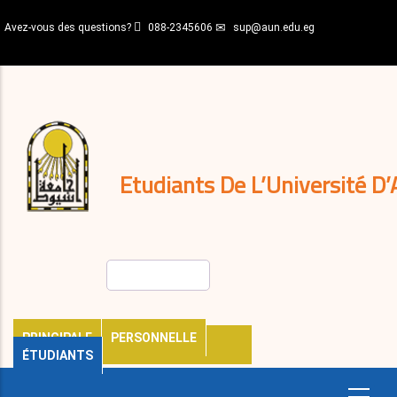
Aller
Avez-vous des questions?
088-2345606
sup@aun.edu.eg
au
contenu
N-
principal
Home
Règlements
&
décisions
Expatriés
Journal
Etudiants De L’Université D’
Rechercher
PRINCIPALE
PERSONNELLE
ÉTUDIANTS