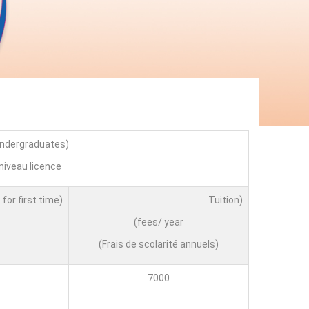
(undergraduates)
niveau licence
(Application fees for first time)
(Tuition
fees/ year)
(Frais de scolarité annuels)
7000