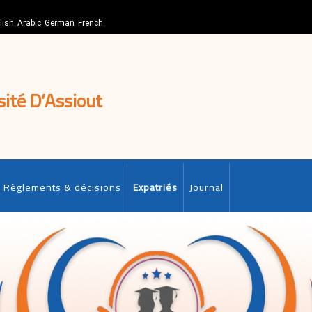
lish
Arabic
German
French
sité D’Assiout
Règlements & décisions
Expatriés
Journal