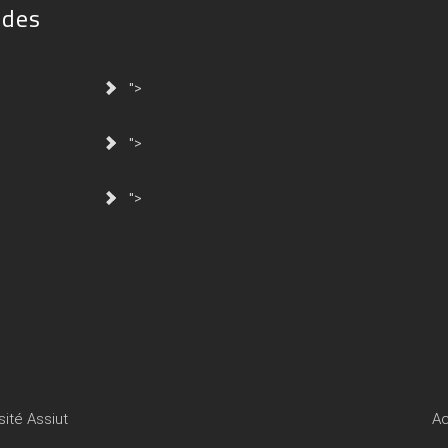
ides
">
">
">
sité Assiut
Ac