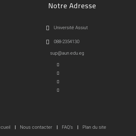
Notre Adresse
Université Assiut
088-2354130
sup@aun.edu.eg
cueil
|
Nous contacter
|
FAQ's
|
Plan du site