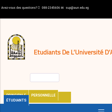
Aller
Avez-vous des questions?
088-2345606
sup@aun.edu.eg
au
contenu
N-
principal
Home
Règlements
&
décisions
Expatriés
Journal
Etudiants De L’Université D’
Rechercher
PRINCIPALE
PERSONNELLE
ÉTUDIANTS