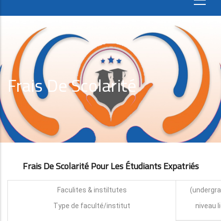
Frais De Scolarité
Frais De Scolarité Pour Les Étudiants Expatri
É
S
Faculites & instiltutes
Type de faculté/institut
niveau l