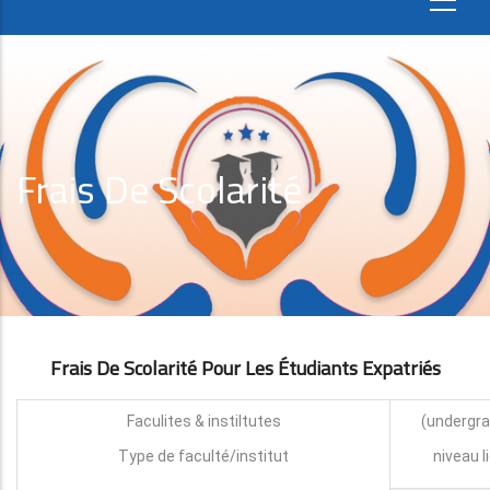
Frais De Scolarité
Frais De Scolarité Pour Les Étudiants Expatri
É
S
Faculites & instiltutes
Type de faculté/institut
niveau l