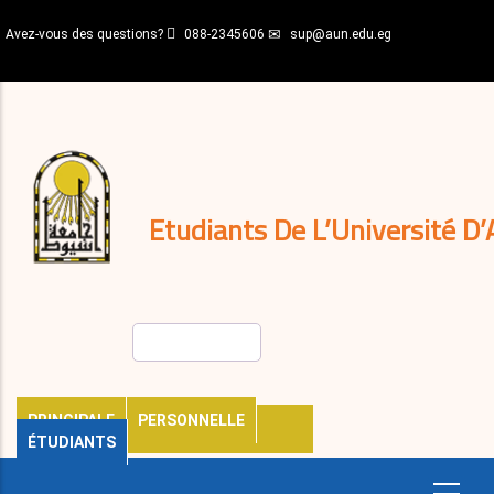
Aller
Avez-vous des questions?
088-2345606
sup@aun.edu.eg
au
contenu
N-
principal
Home
Règlements
&
décisions
Expatriés
Journal
Etudiants De L’Université D’
Rechercher
PRINCIPALE
PERSONNELLE
ÉTUDIANTS