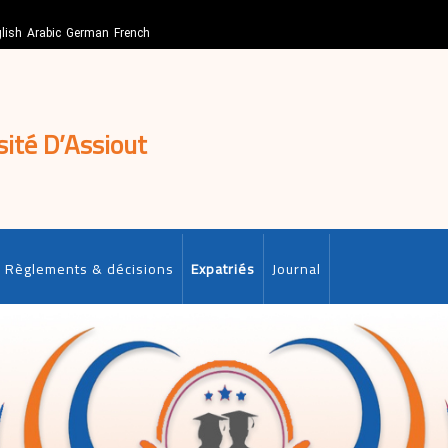
lish
Arabic
German
French
sité D’Assiout
Règlements & décisions
Expatriés
Journal