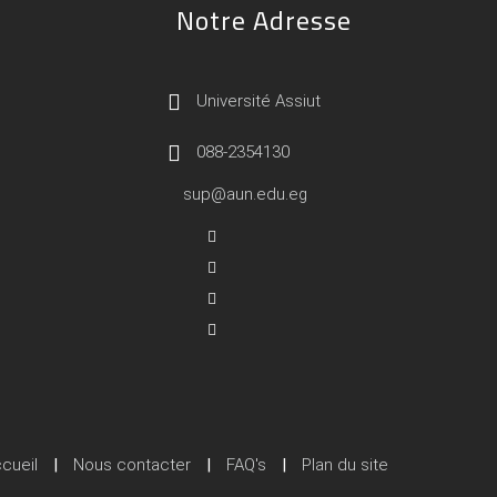
Notre Adresse
Université Assiut
088-2354130
sup@aun.edu.eg
cueil
|
Nous contacter
|
FAQ's
|
Plan du site