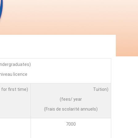
(undergraduates)
niveau licence
(Application fees for first time)
(Tuition
fees/ year)
(Frais de scolarité annuels)
7000