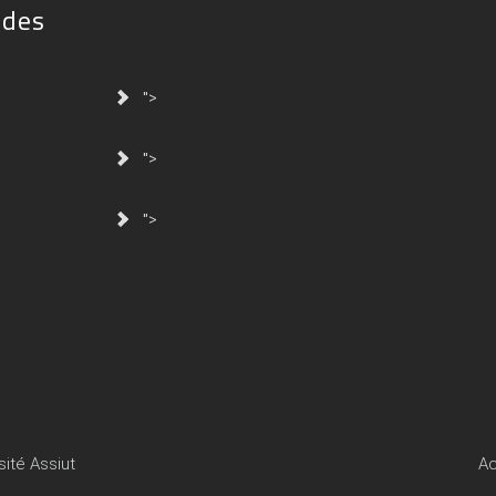
ides
">
">
">
sité Assiut
Ac