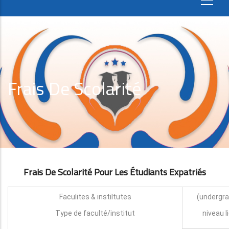
Frais De Scolarité
Frais De Scolarité Pour Les Étudiants Expatri
É
S
Faculites & instiltutes
Type de faculté/institut
niveau l