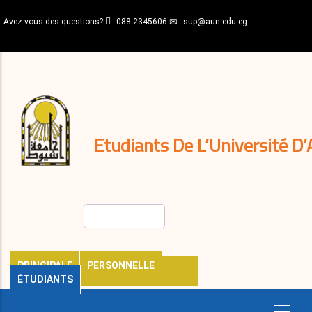
Aller
Avez-vous des questions?
088-2345606
sup@aun.edu.eg
au
contenu
N-
principal
Home
Règlements
&
décisions
Expatriés
Journal
Etudiants De L’Université D’
Rechercher
PRINCIPALE
PERSONNELLE
ÉTUDIANTS