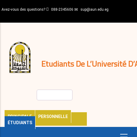
Aller
Avez-vous des questions?
088-2345606
sup@aun.edu.eg
au
contenu
N-
principal
Home
Règlements
&
décisions
Expatriés
Journal
Etudiants De L’Université D’
Rechercher
PRINCIPALE
PERSONNELLE
ÉTUDIANTS