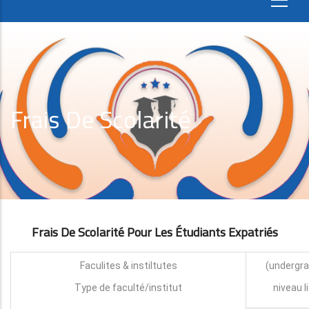
Frais De Scolarité
Frais De Scolarité Pour Les Étudiants Expatri
É
S
Faculites & instiltutes
Type de faculté/institut
niveau l