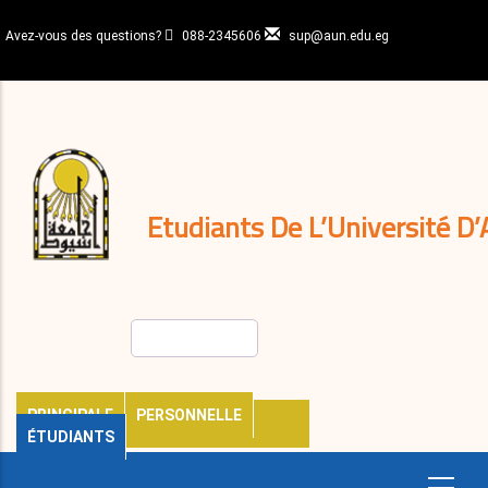
Aller
au
Avez-vous des questions?
088-2345606
sup@aun.edu.eg
contenu
N-
principal
Home
Règlements
&
décisions
Expatriés
Journal
Etudiants De L’Université D’
Rechercher
PRINCIPALE
PERSONNELLE
ÉTUDIANTS