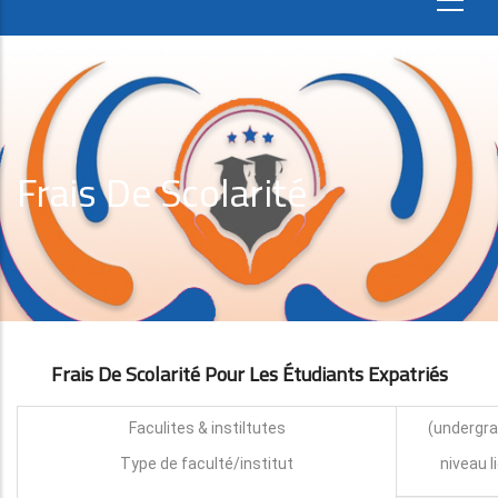
Frais De Scolarité
Frais De Scolarité Pour Les Étudiants Expatri
É
S
Faculites & instiltutes
Type de faculté/institut
niveau l