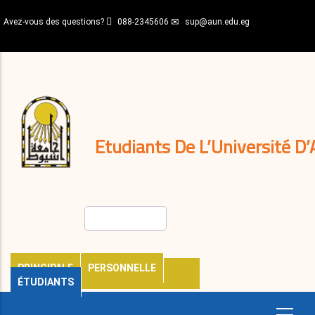
Aller
Avez-vous des questions?
088-2345606
sup@aun.edu.eg
au
contenu
N-
principal
Home
Règlements
&
décisions
Expatriés
Journal
Etudiants De L’Université D’
Rechercher
PRINCIPALE
PERSONNELLE
ÉTUDIANTS