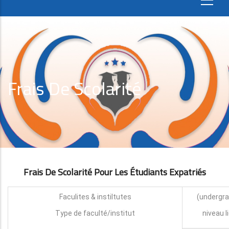
Frais De Scolarité
Frais De Scolarité Pour Les Étudiants Expatri
É
S
Faculites & instiltutes
Type de faculté/institut
niveau l