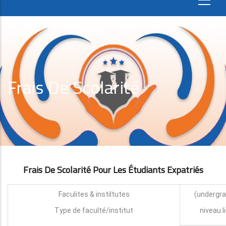
Frais De Scolarité
Frais De Scolarité Pour Les Étudiants Expatri
É
S
Faculites & instiltutes
Type de faculté/institut
niveau l