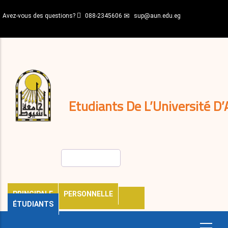
Aller
Avez-vous des questions?
088-2345606
sup@aun.edu.eg
au
contenu
N-
principal
Home
Règlements
&
décisions
Expatriés
Journal
Etudiants De L’Université D’
Rechercher
PRINCIPALE
PERSONNELLE
ÉTUDIANTS